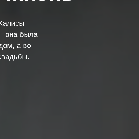
 Халисы
, она была
дом, а во
свадьбы.