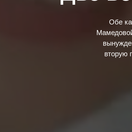
Обе ка
Мамедовой
вынужден
вторую 