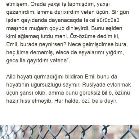
etmişəm. Orada yaxşı iş tapmışdım, yaxşı
qazanırdım, amma darıxırdım vətən üçün. Bir gün
işdən qayıdanda dayanacaqda taksi sürücüsü
maşında muğam qoyub dinləyirdi. Bunu eşidən
kimi ağlamaq tutdu məni. Öz-özümə dedim ki,
Emil, burada neynirsən? Necə gəlmişdimsə bura,
heç kimə deməmiş, eləcə də əşyalarımı yığdım,
gecə ilə qayıtdım vətənə”.
Ailə həyatı qurmadığını bildirən Emil bunu da
həyatının uğursuzluğu saymır. Rusiyada evlənmək
üçün şansı olub, amma bunu gərəksiz bilib, özünü
hazır hiss etməyib. Hər halda, özü belə deyir.