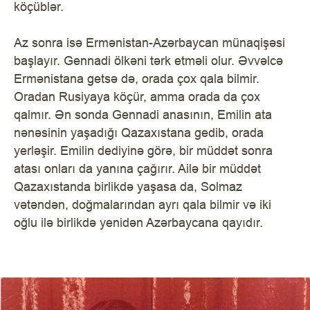
köçüblər.
Az sonra isə Ermənistan-Azərbaycan münaqişəsi
başlayır. Gennadi ölkəni tərk etməli olur. Əvvəlcə
Ermənistana getsə də, orada çox qala bilmir.
Oradan Rusiyaya köçür, amma orada da çox
qalmır. Ən sonda Gennadi anasının, Emilin ata
nənəsinin yaşadığı Qazaxıstana gedib, orada
yerləşir. Emilin dediyinə görə, bir müddət sonra
atası onları da yanına çağırır. Ailə bir müddət
Qazaxıstanda birlikdə yaşasa da, Solmaz
vətəndən, doğmalarından ayrı qala bilmir və iki
oğlu ilə birlikdə yenidən Azərbaycana qayıdır.