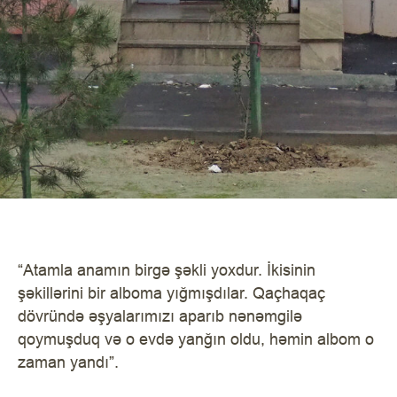
“Atamla anamın birgə şəkli yoxdur. İkisinin
şəkillərini bir alboma yığmışdılar. Qaçhaqaç
dövründə əşyalarımızı aparıb nənəmgilə
qoymuşduq və o evdə yanğın oldu, həmin albom o
zaman yandı”.