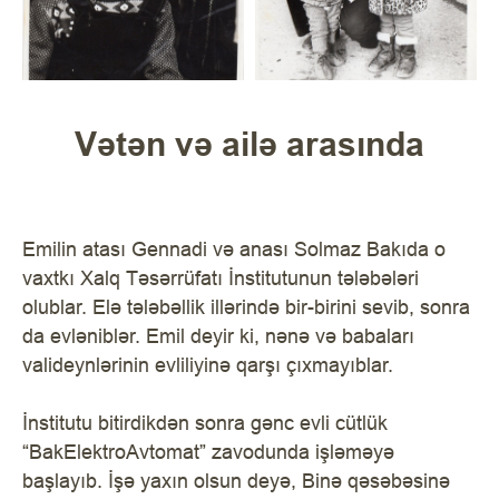
Vətən və ailə arasında
Emilin atası Gennadi və anası Solmaz Bakıda o
vaxtkı Xalq Təsərrüfatı İnstitutunun tələbələri
olublar. Elə tələbəllik illərində bir-birini sevib, sonra
da evləniblər. Emil deyir ki, nənə və babaları
valideynlərinin evliliyinə qarşı çıxmayıblar.
İnstitutu bitirdikdən sonra gənc evli cütlük
“BakElektroAvtomat” zavodunda işləməyə
başlayıb. İşə yaxın olsun deyə, Binə qəsəbəsinə