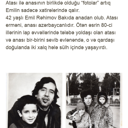
Atası ilə anasının birlikdə olduğu “fotolar” artıq
Emilin sadəcə xatirələrində qalır.
42 yaşlı Emil Rəhimov Bakıda anadan olub. Atası
erməni, anası azərbaycanlıdır. Ötən əsrin 80-ci
illərinin lap əvvəllərində tələbə yoldaşı olan atası
və anası bir-birini sevib evlənəndə, o və qardaşı
doğulanda iki xalq hələ sülh içində yaşayırdı.