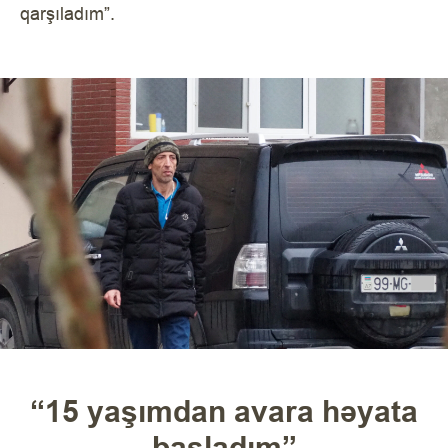
qarşıladım”.
“15 yaşımdan avara həyata
başladım”