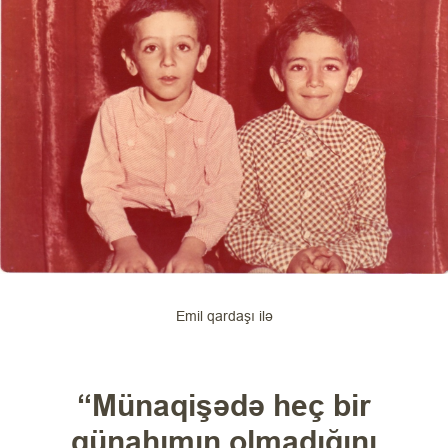
Emil qardaşı ilə
“Münaqişədə heç bir
günahımın olmadığını