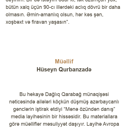
bütün xalq üçün 90-cı illərdəki aclıq dövrü bir daha
olmasın. Əmin-amanlıq olsun, hər kəs şən,
xoşbəxt və firavan yaşasın”.
Müəllif
Hüseyn Qurbanzadə
Bu hekayə Dağlıq Qarabağ münaqişəsi
nəticəsində ailələri köçkün düşmüş azərbaycanlı
gənclərin iştirak etdiyi “Mənə özündən danış”
media layihəsinin bir hissəsidir. Bu materiallara
görə müəlliflər məsuliyyət daşıyır. Layihə Avropa