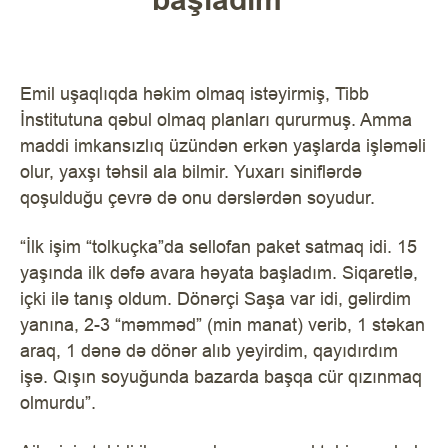
Emil uşaqlıqda həkim olmaq istəyirmiş, Tibb
İnstitutuna qəbul olmaq planları qururmuş. Amma
maddi imkansızlıq üzündən erkən yaşlarda işləməli
olur, yaxşı təhsil ala bilmir. Yuxarı siniflərdə
qoşulduğu çevrə də onu dərslərdən soyudur.
“İlk işim “tolkuçka”da sellofan paket satmaq idi. 15
yaşında ilk dəfə avara həyata başladım. Siqaretlə,
içki ilə tanış oldum. Dönərçi Saşa var idi, gəlirdim
yanına, 2-3 “məmməd” (min manat) verib, 1 stəkan
araq, 1 dənə də dönər alıb yeyirdim, qayıdırdım
işə. Qışın soyuğunda bazarda başqa cür qızınmaq
olmurdu”.