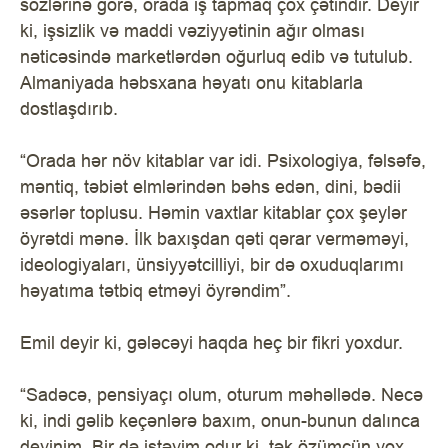
sözlərinə görə, orada iş tapmaq çox çətindir. Deyir
ki, işsizlik və maddi vəziyyətinin ağır olması
nəticəsində marketlərdən oğurluq edib və tutulub.
Almaniyada həbsxana həyatı onu kitablarla
dostlaşdırıb.
“Orada hər növ kitablar var idi. Psixologiya, fəlsəfə,
məntiq, təbiət elmlərindən bəhs edən, dini, bədii
əsərlər toplusu. Həmin vaxtlar kitablar çox şeylər
öyrətdi mənə. İlk baxışdan qəti qərar verməməyi,
ideologiyaları, ünsiyyətcilliyi, bir də oxuduqlarımı
həyatıma tətbiq etməyi öyrəndim”.
Emil deyir ki, gələcəyi haqda heç bir fikri yoxdur.
“Sadəcə, pensiyaçı olum, oturum məhəllədə. Necə
ki, indi gəlib keçənlərə baxım, onun-bunun dalınca
deyinim. Bir də istəyim odur ki, tək özümçün yox,