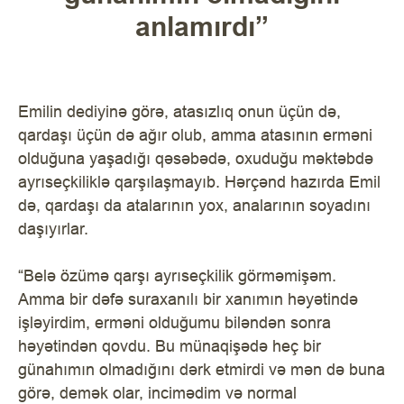
anlamırdı”
Emilin dediyinə görə, atasızlıq onun üçün də,
qardaşı üçün də ağır olub, amma atasının erməni
olduğuna yaşadığı qəsəbədə, oxuduğu məktəbdə
ayrıseçkiliklə qarşılaşmayıb. Hərçənd hazırda Emil
də, qardaşı da atalarının yox, analarının soyadını
daşıyırlar.
“Belə özümə qarşı ayrıseçkilik görməmişəm.
Amma bir dəfə suraxanılı bir xanımın həyətində
işləyirdim, erməni olduğumu biləndən sonra
həyətindən qovdu. Bu münaqişədə heç bir
günahımın olmadığını dərk etmirdi və mən də buna
görə, demək olar, incimədim və normal