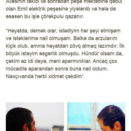
Ailəsinin təkidi ilə sonradan peşə məktəbinə qəbul
olan Emil elektrik peşəsinə yiyələnib və hələ də
əsasən bu işlə çörəkpulu qazanır.
“Həyatda, demək olar, istədiyim hər şeyi etmişəm
və istəklərimə nail olmuşam. Bəlkə də arzularım
kiçik olub, amma həyatdan zövq almaq lazımdır. İlk
böyük istəyim əsgərlik olmuşdu. Hündür olsam da,
çəkim az idi deyə, məni aparmırdılar. Ancaq çox
mücadilə aparandan sonra buna nail oldum.
Naxçıvanda hərbi xidmət çəkdim
”.