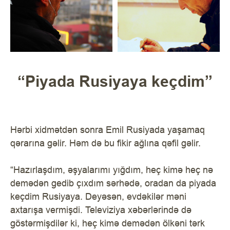
“Piyada Rusiyaya keçdim”
Hərbi xidmətdən sonra Emil Rusiyada yaşamaq
qərarına gəlir. Həm də bu fikir ağlına qəfil gəlir.
“Hazırlaşdım, əşyalarımı yığdım, heç kimə heç nə
demədən gedib çıxdım sərhədə, oradan da piyada
keçdim Rusiyaya. Deyəsən, evdəkilər məni
axtarışa vermişdi. Televiziya xəbərlərində də
göstərmişdilər ki, heç kimə demədən ölkəni tərk